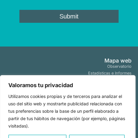
Mapa web
Observatorio
Estadísticas e Informes
Estudios y Publicaciones
Valoramos tu privacidad
Proyectos y Programas
Tendencias
Utilizamos cookies propias y de terceros para analizar el
Actualidad
uso del sitio web y mostrarte publicidad relacionada con
Políticas
tus preferencias sobre la base de un perfil elaborado a
Aviso Legal
partir de tus hábitos de navegación (por ejemplo, páginas
Políticas de Cookies
visitadas).
Políticas de Privacidad
Todos los derechos
2026
|