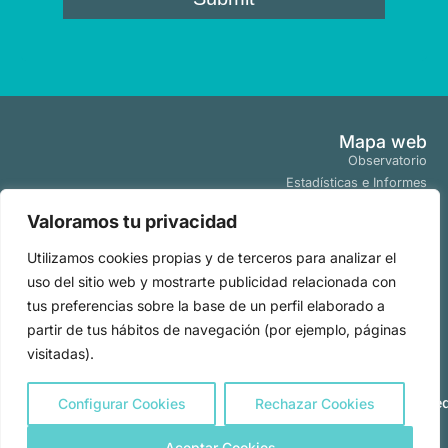
Mapa web
Observatorio
Estadísticas e Informes
Estudios y Publicaciones
Valoramos tu privacidad
Proyectos y Programas
Tendencias
Utilizamos cookies propias y de terceros para analizar el
Actualidad
uso del sitio web y mostrarte publicidad relacionada con
Políticas
tus preferencias sobre la base de un perfil elaborado a
Aviso Legal
partir de tus hábitos de navegación (por ejemplo, páginas
Políticas de Cookies
visitadas).
Políticas de Privacidad
Todos los derechos
2026
|
reservados por
Powere
Configurar Cookies
Rechazar Cookies
Observatorio
by
Comercial de
SAO
Canarias
. Copyright ©
S.L.
Aceptar Cookies