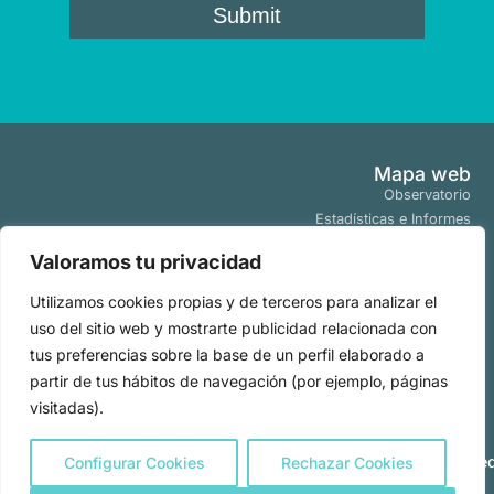
Mapa web
Observatorio
Estadísticas e Informes
Estudios y Publicaciones
Valoramos tu privacidad
Proyectos y Programas
Tendencias
Utilizamos cookies propias y de terceros para analizar el
Actualidad
uso del sitio web y mostrarte publicidad relacionada con
Políticas
tus preferencias sobre la base de un perfil elaborado a
Aviso Legal
partir de tus hábitos de navegación (por ejemplo, páginas
Políticas de Cookies
visitadas).
Políticas de Privacidad
Todos los derechos
2026
|
reservados por
Powere
Configurar Cookies
Rechazar Cookies
Observatorio
by
Comercial de
SAO