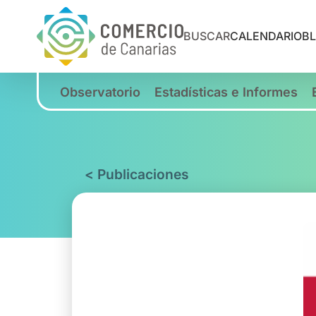
BUSCAR
CALENDARIO
B
Observatorio
Estadísticas e Informes
< Publicaciones