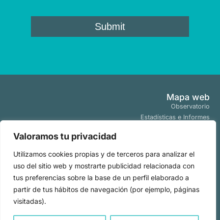
Mapa web
Observatorio
Estadísticas e Informes
Estudios y Publicaciones
Valoramos tu privacidad
Proyectos y Programas
Tendencias
Utilizamos cookies propias y de terceros para analizar el
Actualidad
uso del sitio web y mostrarte publicidad relacionada con
Políticas
tus preferencias sobre la base de un perfil elaborado a
Aviso Legal
partir de tus hábitos de navegación (por ejemplo, páginas
Políticas de Cookies
visitadas).
Políticas de Privacidad
Todos los derechos
2026
|