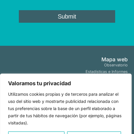
Mapa web
Observatorio
Estadísticas e Informes
Estudios y Publicaciones
Valoramos tu privacidad
Proyectos y Programas
Tendencias
Utilizamos cookies propias y de terceros para analizar el
Actualidad
uso del sitio web y mostrarte publicidad relacionada con
Políticas
tus preferencias sobre la base de un perfil elaborado a
Aviso Legal
partir de tus hábitos de navegación (por ejemplo, páginas
Políticas de Cookies
visitadas).
Políticas de Privacidad
Todos los derechos
2026
|