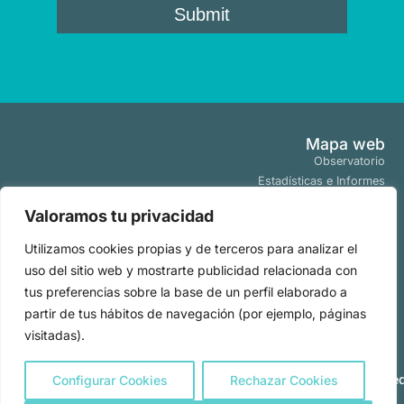
Mapa web
Observatorio
Estadísticas e Informes
Estudios y Publicaciones
Valoramos tu privacidad
Proyectos y Programas
Tendencias
Utilizamos cookies propias y de terceros para analizar el
Actualidad
uso del sitio web y mostrarte publicidad relacionada con
Políticas
tus preferencias sobre la base de un perfil elaborado a
Aviso Legal
partir de tus hábitos de navegación (por ejemplo, páginas
Políticas de Cookies
visitadas).
Políticas de Privacidad
Todos los derechos
2026
|
reservados por
Powere
Configurar Cookies
Rechazar Cookies
Observatorio
by